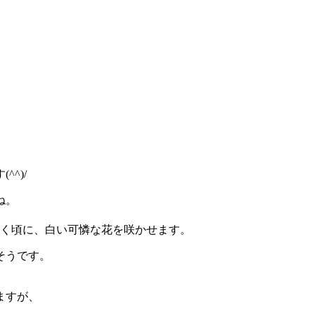
^)/
ね。
咲く頃に、白い可憐な花を咲かせます。
そうです。
ますが、