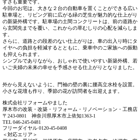
すさも重要です。
今回のお宅は、大きな２台の自動車を置くことができる広い
駐車場と、リビング前に広がる緑の芝生が魅力的な仕上がり
の新築外構です。駐車場の土間コンクリートは、前の道路か
ら玄関先までを覆い、これからの草むしりの心配を減らしま
す。
さらに、道路との段差のない仕上がりは、車の出入り時にタ
イヤへの負担を軽減するとともに、乗車中のご家族への振動
も抑えられます。
シンプルでありながら、おしゃれで使いやすい新築外構、若
いご夫婦の未来の幸せを予感させる仕上がりとなりました。
外から見えないように、門袖の壁の裏に腰高立水栓を設置。
小さな花壇も作り、季節の花が訪問者を出迎えます。
株式会社リフォームやました
厚木市の改装・改築・リフォーム・リノベーション・工務店
〒243-0801 神奈川県厚木市上依知1363-1
TEL 046-245-0481
フリーダイヤル 0120-45-0408
＜対応エリア＞