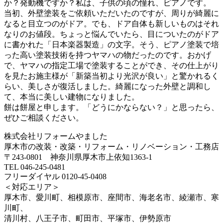
か？発動機ですか？私は、子供の頃の憧れ、ピアノです。
当初、外壁塗装をご依頼いただいたのですが、周りが綺麗に
なると目立つのがドア。でも、ドア自体も新しいものはそれ
なりのお値段。ちょっと悩んでいたら、目についたのがドア
に書かれた「日本楽器製造」の文字。そう、ピアノ塗装で培
った高い塗装技術を持つヤマハの物だったのです。おかげ
で、ヤマハの指定工場で塗装することができ、その仕上がり
を見たお施主様が「新築当初より光沢が良い」と驚かれるく
らい、美しさが復活しました。綺麗になった外壁と調和し
て、本当に美しい建物になりました。
餅は餅屋と申します。「どうにかならない？」と思ったら、
ぜひご相談ください。
株式会社リフォームやました
厚木市の改装・改築・リフォーム・リノベーション・工務店
〒243-0801 神奈川県厚木市上依知1363-1
TEL 046-245-0481
フリーダイヤル 0120-45-0408
＜対応エリア＞
厚木市、愛川町、相模原市、座間市、海老名市、綾瀬市、寒
川町、
清川村、八王子市、町田市、平塚市、伊勢原市